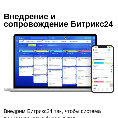
Внедрим Битрикс24 так, чтобы система
приносила нужный результат.
CRM приживется и окупится, сотрудники
забудут о таблицах и блокнотах, а скорость
обработки заявок и конверсия вырастут.
Базово настроенная система, готовая к
работе.
Сотрудники ежедневно пользуются
инструментами Битрикс24.
Результаты уже в первый месяц.