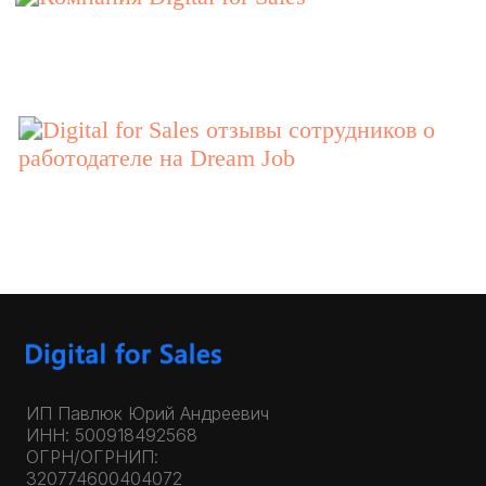
ИП Павлюк Юрий Андреевич
ИНН: 500918492568
ОГРН/ОГРНИП:
320774600404072