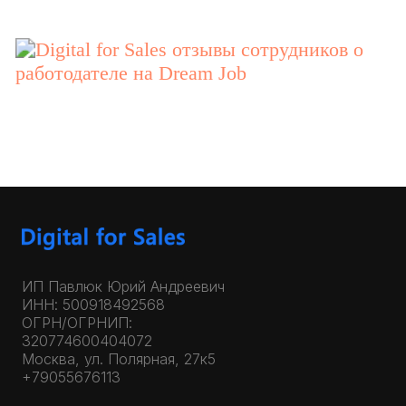
ИП Павлюк Юрий Андреевич
ИНН: 500918492568
ОГРН/ОГРНИП:
320774600404072
Москва, ул. Полярная, 27к5
+79055676113