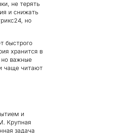
ки, не терять
ия и снижать
рикс24, но
т быстрого
рия хранится в
 но важные
ки чаще читают
бытием и
M. Крупная
нная задача