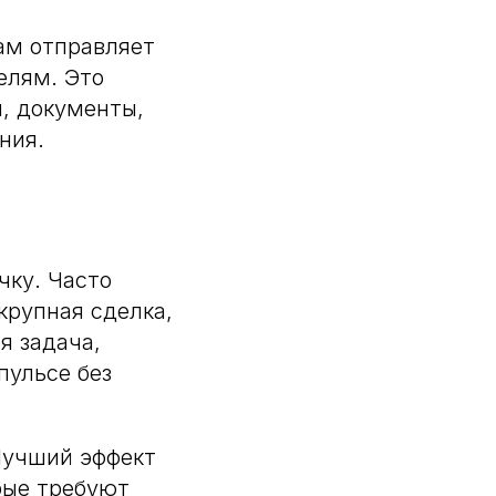
ам отправляет
елям. Это
и, документы,
ния.
чку. Часто
крупная сделка,
я задача,
пульсе без
Лучший эффект
орые требуют