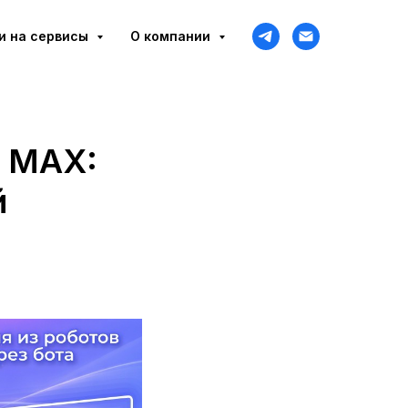
и на сервисы
О компании
и MAX:
й