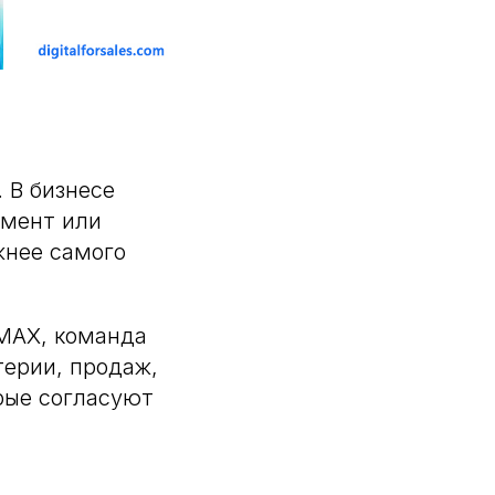
 В бизнесе
умент или
жнее самого
 MAX, команда
терии, продаж,
рые согласуют