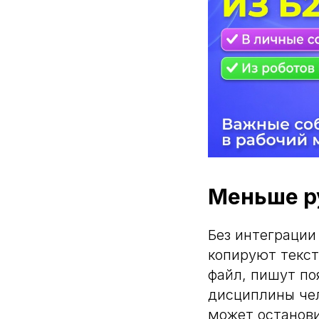
Меньше р
Без интеграци
копируют текст
файл, пишут по
дисциплины чел
может останови