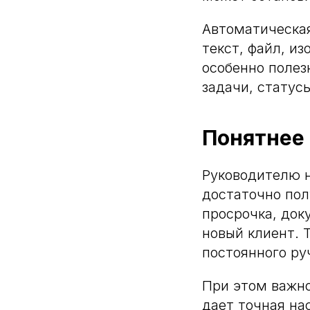
Автоматическая
текст, файл, и
особенно полез
задачи, статус
Понятнее 
Руководителю н
достаточно пол
просрочка, док
новый клиент. 
постоянного ру
При этом важно
дает точная на