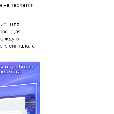
е не теряется
ние. Для
рос. Для
 каждую
го сигнала, а