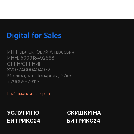
ИП Павлюк Юрий Андреевич
ИНН: 500918492568
ОГРН/ОГРНИП:
320774600404072
Москва, ул. Полярная, 27к5
+79055676113
Публичная оферта
УСЛУГИ ПО
СКИДКИ НА
БИТРИКС24
БИТРИКС24