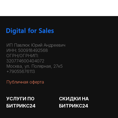
ИП Павлюк Юрий Андреевич
ИНН: 500918492568
ОГРН/ОГРНИП:
320774600404072
Москва, ул. Полярная, 27к5
+79055676113
Публичная оферта
УСЛУГИ ПО
СКИДКИ НА
БИТРИКС24
БИТРИКС24