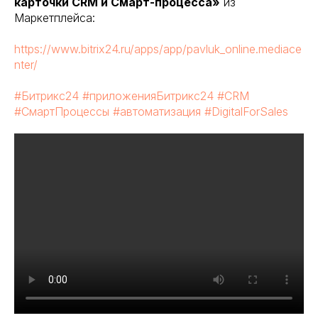
карточки CRM и Смарт-процесса»
из
Маркетплейса:
https://www.bitrix24.ru/apps/app/pavluk_online.mediace
nter/
#Битрикс24
#приложенияБитрикс24
#CRM
#СмартПроцессы
#автоматизация
#DigitalForSales