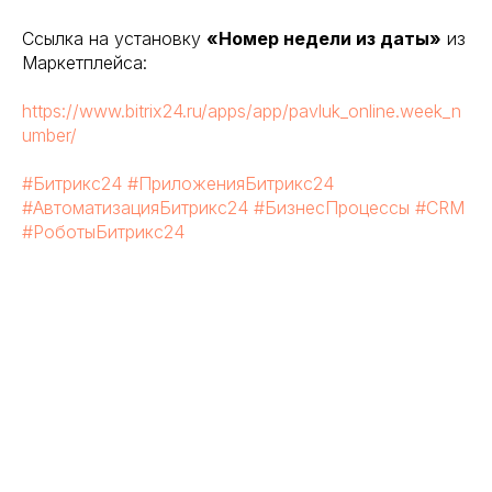
Ссылка на установку
«Номер недели из даты»
из
Маркетплейса:
https://www.bitrix24.ru/apps/app/pavluk_online.week_n
umber/
#Битрикс24
#ПриложенияБитрикс24
#АвтоматизацияБитрикс24
#БизнесПроцессы
#CRM
#РоботыБитрикс24