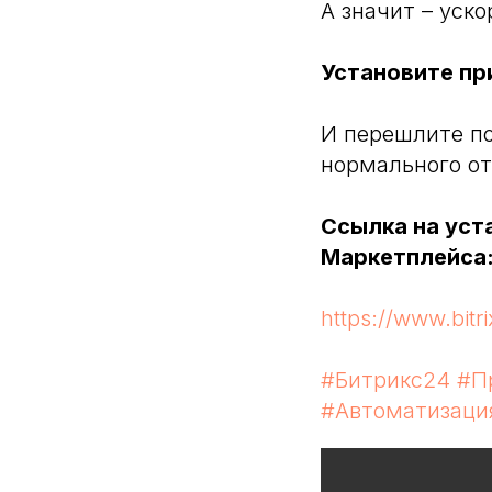
А значит – уск
Установите пр
И перешлите по
нормального о
Ссылка на уст
Маркетплейса
https://www.bitr
#Битрикс24
#П
#Автоматизаци