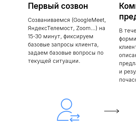
Первый созвон
Ком
пре
Созваниваемся (GoogleMeet,
ЯндексТелемост, Zoom…) на
В теч
15-30 минут, фиксируем
форми
базовые запросы клиента,
клиен
задаем базовые вопросы по
описа
текущей ситуации.
предл
и рез
почас