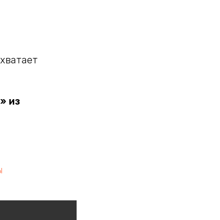
 хватает
» из
ы