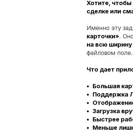
Хотите, чтобы
сделке или см
Именно эту за
карточки»
. Он
на всю ширину
файловом поле.
Что дает прил
Большая кар
Поддержка Л
Отображение
Загрузка вру
Быстрее раб
Меньше лишн