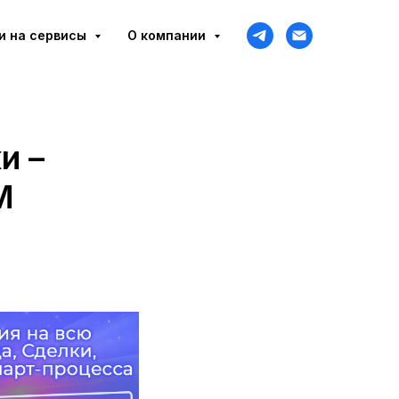
и на сервисы
О компании
и –
M