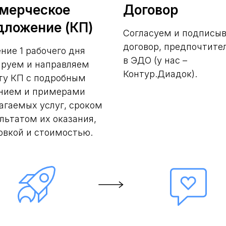
мерческое
Договор
дложение (КП)
Согласуем и подписы
договор, предпочтите
ение 1 рабочего дня
в ЭДО (у нас –
руем и направляем
Контур.Диадок).
ту КП с подробным
нием и примерами
агаемых услуг, сроком
ультатом их оказания,
овкой и стоимостью.