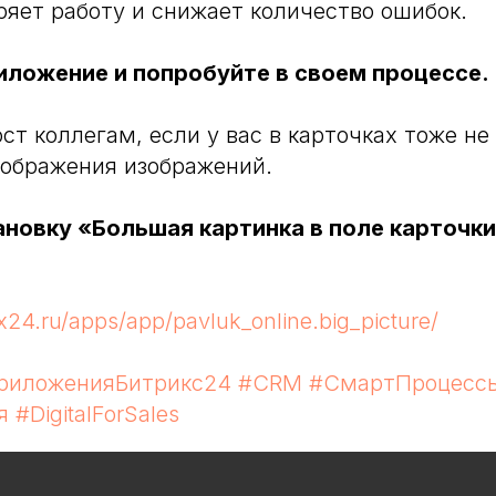
оряет работу и снижает количество ошибок.
иложение и попробуйте в своем процессе.
ст коллегам, если у вас в карточках тоже не
тображения изображений.
ановку «Большая картинка в поле карточки
:
ix24.ru/apps/app/pavluk_online.big_picture/
риложенияБитрикс24
#CRM
#СмартПроцесс
я
#DigitalForSales