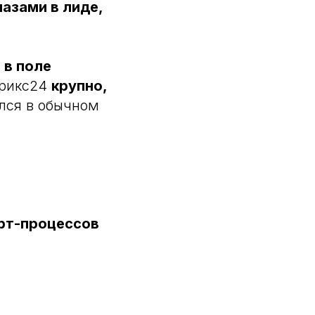
лазами в лиде,
 в поле
трикс24
крупно,
ался в обычном
арт-процессов