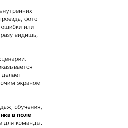
 внутренних
проезда, фото
т ошибки или
сразу видишь,
сценарии.
оказывается
о делает
бочим экраном
даж, обучения,
нка в поле
е для команды.