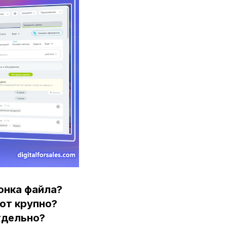
онка файла?
от крупно?
тдельно?