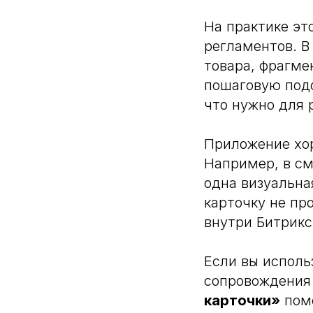
На практике эт
регламентов. В
товара, фрагме
пошаговую подс
что нужно для 
Приложение хор
Например, в см
одна визуальна
карточку не пр
внутри Битрикс
Если вы исполь
сопровождения
карточки»
помо