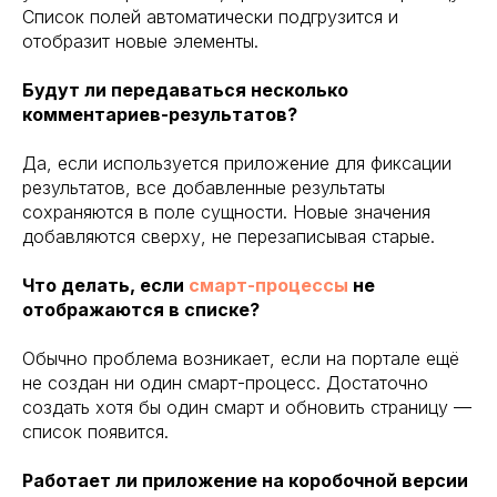
Список полей автоматически подгрузится и
отобразит новые элементы.
Будут ли передаваться несколько
комментариев-результатов?
Да, если используется приложение для фиксации
результатов, все добавленные результаты
сохраняются в поле сущности. Новые значения
добавляются сверху, не перезаписывая старые.
Что делать, если
смарт-процессы
не
отображаются в списке?
Обычно проблема возникает, если на портале ещё
не создан ни один смарт-процесс. Достаточно
создать хотя бы один смарт и обновить страницу —
список появится.
Работает ли приложение на коробочной версии