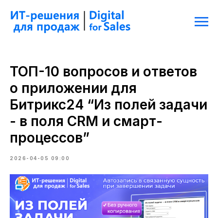
ТОП-10 вопросов и ответов
о приложении для
Битрикс24 “Из полей задачи
- в поля CRM и смарт-
процессов”
2026-04-05 09:00