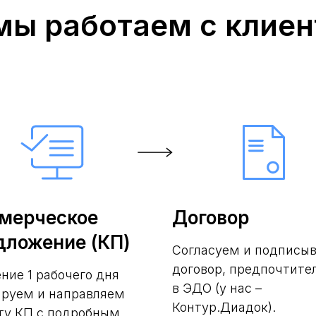
мы работаем с клие
мерческое
Договор
дложение (КП)
Согласуем и подписы
договор, предпочтите
ение 1 рабочего дня
в ЭДО (у нас –
руем и направляем
Контур.Диадок).
ту КП с подробным