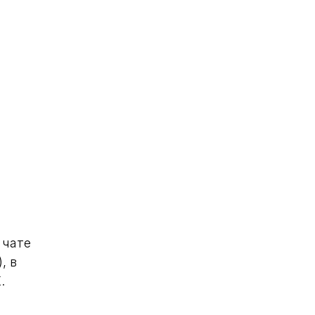
 чате
, в
.