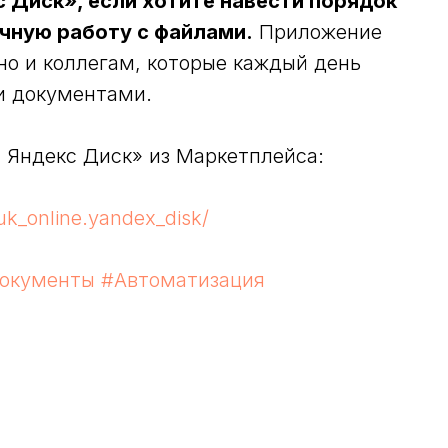
 Диск», если хотите навести порядок
учную работу с файлами.
Приложение
но и коллегам, которые каждый день
и документами.
с Яндекс Диск» из Маркетплейса:
uk_online.yandex_disk/
окументы
#Автоматизация