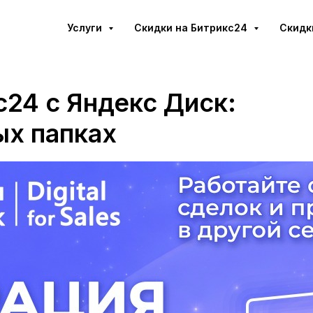
Услуги
Cкидки на Битрикс24
Скидк
с24 с Яндекс Диск:
х папках