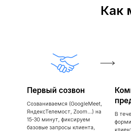
Как 
Первый созвон
Ком
пре
Созваниваемся (GoogleMeet,
ЯндексТелемост, Zoom…) на
В теч
15-30 минут, фиксируем
форми
базовые запросы клиента,
клиен