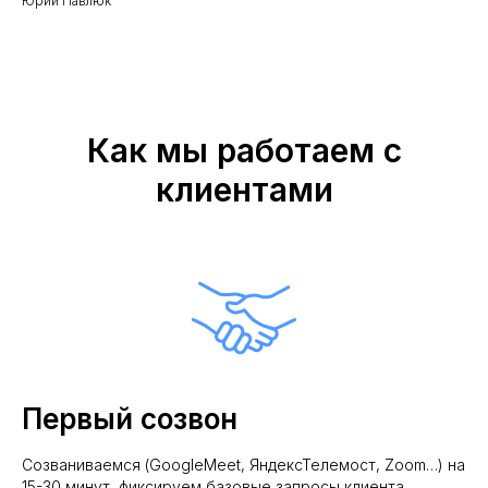
Юрий Павлюк
Как мы работаем с
клиентами
Первый созвон
Рейтинг на
Yell.ru
.
Созваниваемся (GoogleMeet, ЯндексТелемост, Zoom…) на
15-30 минут, фиксируем базовые запросы клиента,