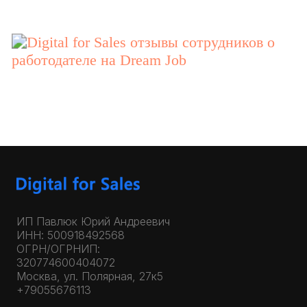
ИП Павлюк Юрий Андреевич
ИНН: 500918492568
ОГРН/ОГРНИП:
320774600404072
Москва, ул. Полярная, 27к5
+79055676113