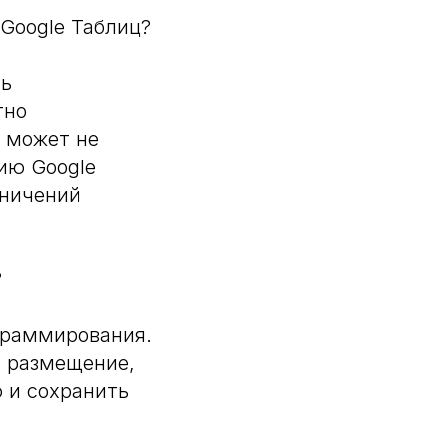
Google Таблиц?
ть
тно
 может не
ию Google
аничений
?
граммирования.
ь размещение,
ю и сохранить