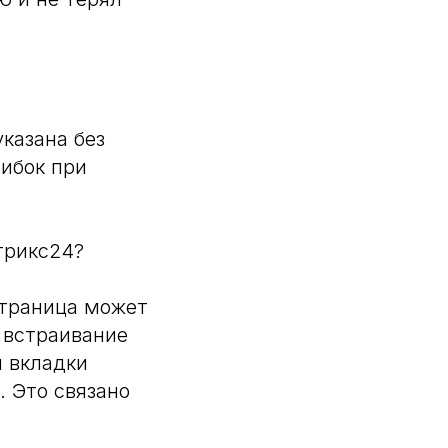
указана без
шибок при
трикс24?
страница может
 встраивание
и вкладки
. Это связано