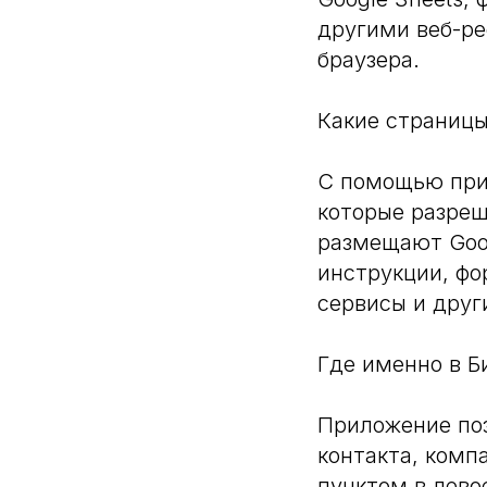
другими веб-р
браузера.
Какие страниц
С помощью при
которые разреш
размещают Goog
инструкции, фо
сервисы и друг
Где именно в Б
Приложение поз
контакта, комп
пунктом в лево