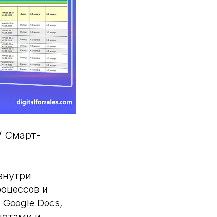
/ Смарт-
внутри
роцессов и
Google Docs,
четами и