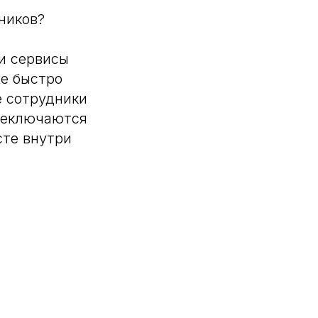
ников?
и сервисы
же быстро
е сотрудники
ереключаются
сте внутри