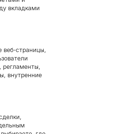
ду вкладками
 веб-страницы,
ьзователи
, регламенты,
ы, внутренние
сделки,
тдельным
 выбираете, где