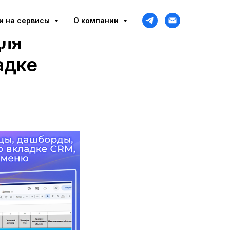
и на сервисы
О компании
для
адке