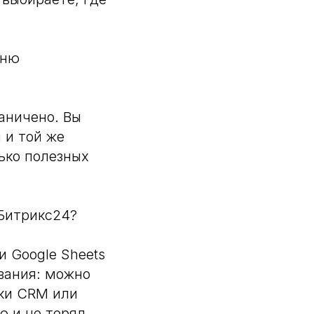
еню
аничено. Вы
 и той же
ько полезных
 Битрикс24?
и Google Sheets
вания: можно
чки CRM или
ю и не терял