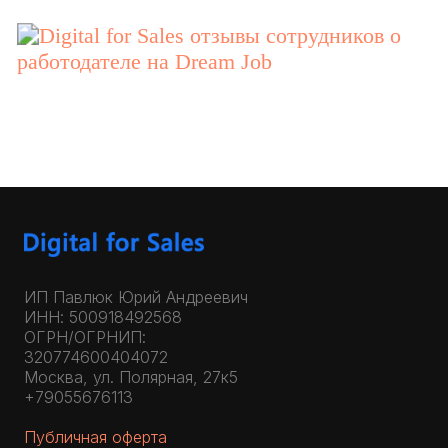
ИП Павлюк Юрий Андреевич
ИНН: 500918492568
ОГРН/ОГРНИП:
320774600404072
Москва, ул. Полярная, 27к5
+79055676113
Публичная оферта