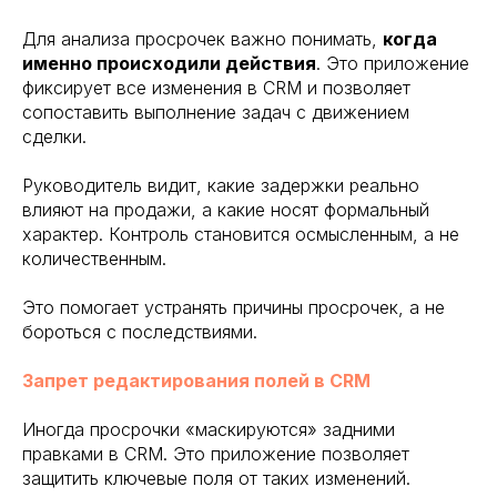
Для анализа просрочек важно понимать,
когда
именно происходили действия
. Это приложение
фиксирует все изменения в CRM и позволяет
сопоставить выполнение задач с движением
сделки.
Руководитель видит, какие задержки реально
влияют на продажи, а какие носят формальный
характер. Контроль становится осмысленным, а не
количественным.
Это помогает устранять причины просрочек, а не
бороться с последствиями.
Запрет редактирования полей в CRM
Иногда просрочки «маскируются» задними
правками в CRM. Это приложение позволяет
защитить ключевые поля от таких изменений.