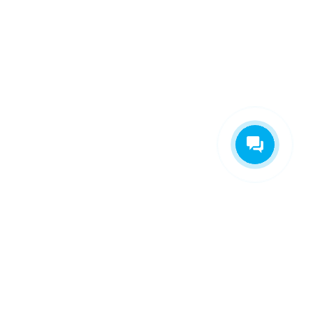
Рейтинг на
Yell.ru
.
Как мы работаем с