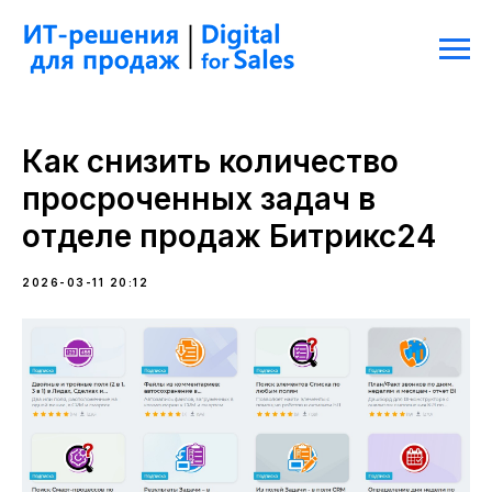
Как снизить количество
просроченных задач в
отделе продаж Битрикс24
2026-03-11 20:12