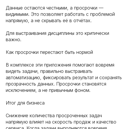
Данные остаются честными, а просрочки —
видимыми. Это позволяет работать с проблемой
напрямую, а не скрывать её в отчётах.
Для выстраивания дисциплины это критически
важно.
Как просрочки перестают быть нормой
В комплексе эти приложения помогают вовремя
видеть задачи, правильно выстраивать
автоматизацию, фиксировать результат и сохранять
прозрачность данных. Просрочки становятся
исключением, а не привычным фоном.
Итог для бизнеса
Снижение количества просроченных задач
напрямую влияет на скорость продаж и качество
сервиса. Когда задачи выполняются вовремя,