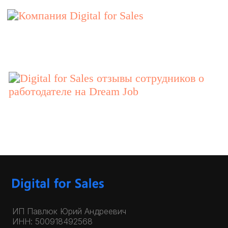
ИП Павлюк Юрий Андреевич
ИНН: 500918492568