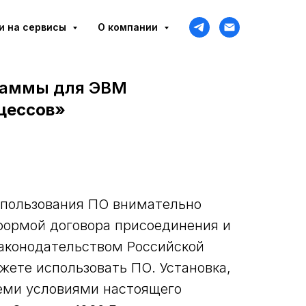
и на сервисы
О компании
граммы для ЭВМ
оцессов»
спользования ПО внимательно
формой договора присоединения и
аконодательством Российской
жете использовать ПО. Установка,
семи условиями настоящего