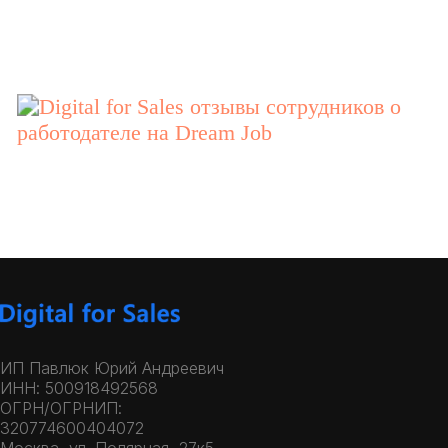
ИП Павлюк Юрий Андреевич
ИНН: 500918492568
ОГРН/ОГРНИП:
320774600404072