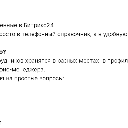
денные в Битрикс24
росто в телефонный справочник, а в удобну
о?
удников хранятся в разных местах: в профиля
офис-менеджера.
мя на простые вопросы:
л