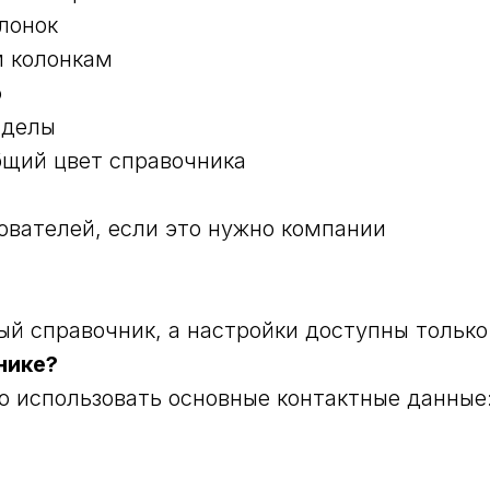
лонок
м колонкам
ю
тделы
бщий цвет справочника
ователей, если это нужно компании
ый справочник, а настройки доступны тольк
нике?
 использовать основные контактные данные