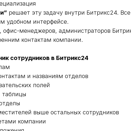
пециализация
ии”
решает эту задачу внутри Битрикс24. Все
ом удобном интерфейсе.
, офис-менеджеров, администраторов Битрик
ренним контактам компании.
ик сотрудников в Битрикс24
елам
онтактам и названиям отделов
вательских полей
а таблицы
 отделы
местителей выше остальных сотрудников
ветами компании
иложения