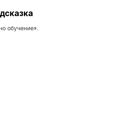
одсказка
но обучение».