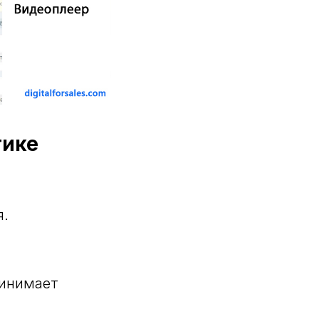
тике
я.
ринимает