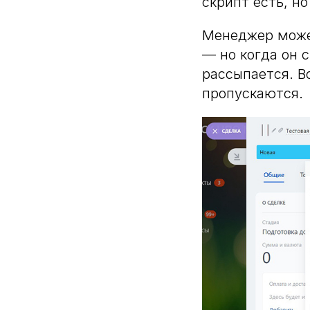
скрипт есть, н
Менеджер может
— но когда он 
рассыпается. В
пропускаются.