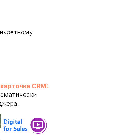
онкретному
 карточке CRM:
томатически
джера.